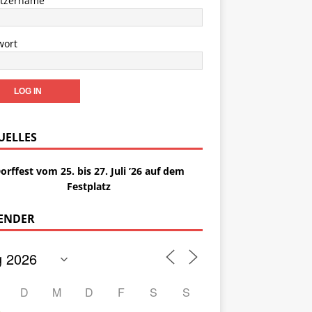
tzername
wort
UELLES
orffest vom 25. bis 27. Juli ’26 auf dem
Festplatz
ENDER
D
M
D
F
S
S