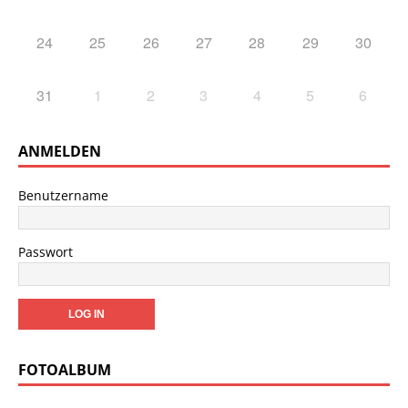
24
25
26
27
28
29
30
31
1
2
3
4
5
6
ANMELDEN
Benutzername
Passwort
FOTOALBUM