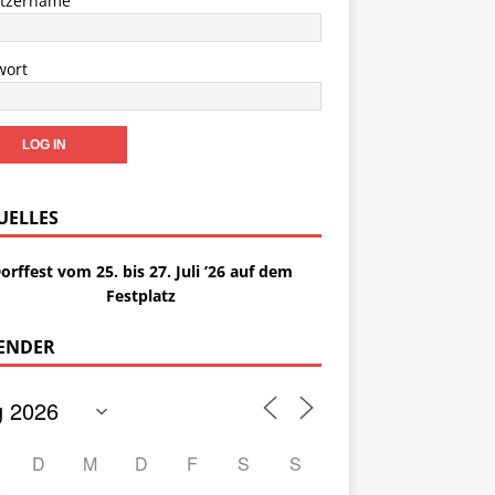
tzername
wort
UELLES
orffest vom 25. bis 27. Juli ’26 auf dem
Festplatz
ENDER
D
M
D
F
S
S