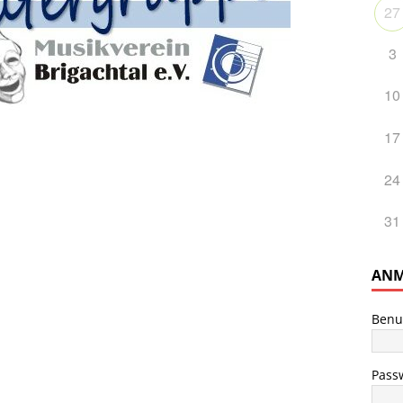
27
3
10
17
24
31
ANM
Benu
Pass