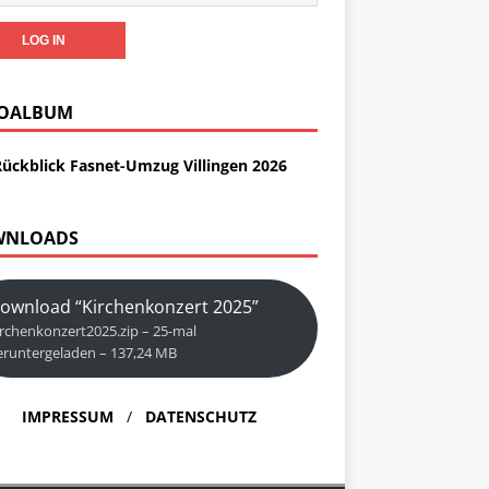
OALBUM
Rückblick Fasnet-Umzug Villingen 2026
WNLOADS
ownload “Kirchenkonzert 2025”
irchenkonzert2025.zip – 25-mal
eruntergeladen – 137,24 MB
IMPRESSUM
/
DATENSCHUTZ