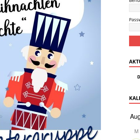
Benu
Pass
AKT
D
KAL
M