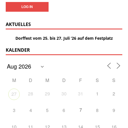
AKTUELLES
Dorffest vom 25. bis 27. Juli ’26 auf dem Festplatz
KALENDER
M
D
M
D
F
S
S
28
29
30
31
1
2
27
7
3
4
5
6
8
9
10
11
12
13
14
15
16