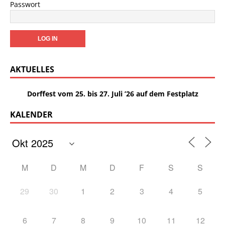
Passwort
AKTUELLES
Dorffest vom 25. bis 27. Juli ’26 auf dem Festplatz
KALENDER
M
D
M
D
F
S
S
29
30
1
2
3
4
5
6
7
8
9
10
11
12