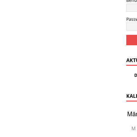
Benu
Pass
AKT
D
KAL
M