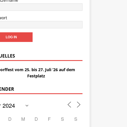
tzername
wort
UELLES
orffest vom 25. bis 27. Juli ’26 auf dem
Festplatz
ENDER
D
M
D
F
S
S