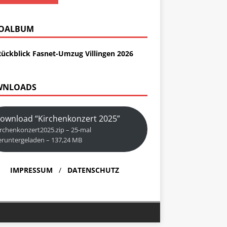
OALBUM
Rückblick Fasnet-Umzug Villingen 2026
WNLOADS
ownload “Kirchenkonzert 2025”
irchenkonzert2025.zip – 25-mal
eruntergeladen – 137,24 MB
IMPRESSUM
/
DATENSCHUTZ