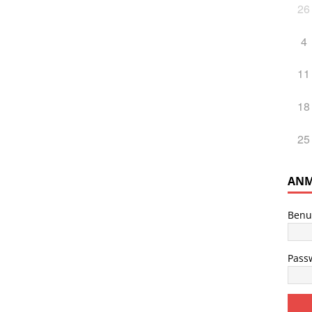
26
4
11
18
25
ANM
Benu
Pass