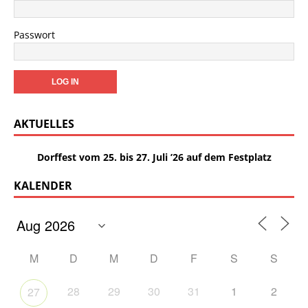
Passwort
AKTUELLES
Dorffest vom 25. bis 27. Juli ’26 auf dem Festplatz
KALENDER
M
D
M
D
F
S
S
28
29
30
31
1
2
27