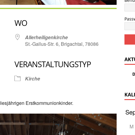
Benu
Pass
WO
Allerheiligenkirche
St.-Gallus-Str. 6, Brigachtal, 78086
AKT
VERANSTALTUNGSTYP
Google Kalender
iCalendar
D
Kirche
KAL
diesjährigen Erstkommunionkinder.
M