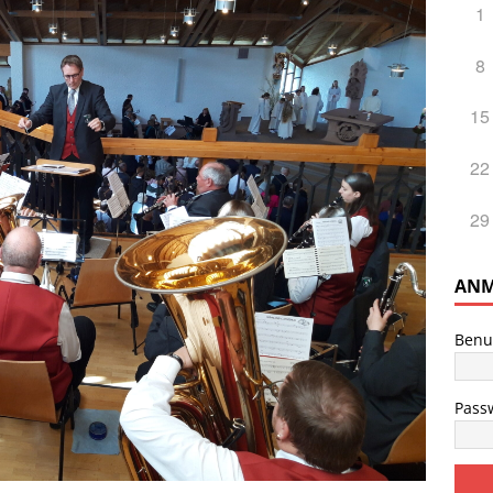
1
8
15
22
29
ANM
Benu
Pass