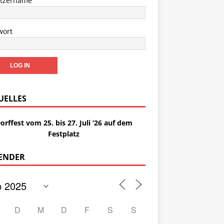
tzername
wort
UELLES
Office 365
Outlook Liv
orffest vom 25. bis 27. Juli ’26 auf dem
Festplatz
ENDER
D
M
D
F
S
S