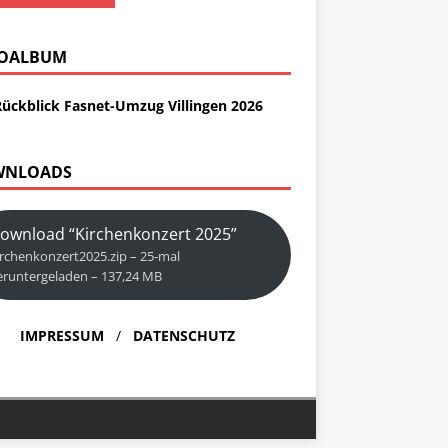
OALBUM
Rückblick Fasnet-Umzug Villingen 2026
WNLOADS
ownload “Kirchenkonzert 2025”
irchenkonzert2025.zip – 25-mal
eruntergeladen – 137,24 MB
IMPRESSUM
/
DATENSCHUTZ