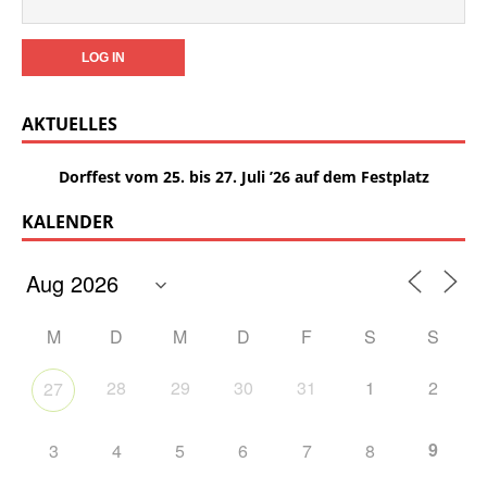
AKTUELLES
Dorffest vom 25. bis 27. Juli ’26 auf dem Festplatz
KALENDER
M
D
M
D
F
S
S
28
29
30
31
1
2
27
9
3
4
5
6
7
8