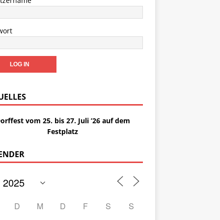
tzername
wort
UELLES
orffest vom 25. bis 27. Juli ’26 auf dem
Festplatz
ENDER
D
M
D
F
S
S