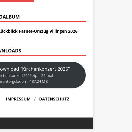
OALBUM
Rückblick Fasnet-Umzug Villingen 2026
WNLOADS
ownload “Kirchenkonzert 2025”
irchenkonzert2025.zip – 25-mal
eruntergeladen – 137,24 MB
IMPRESSUM
/
DATENSCHUTZ