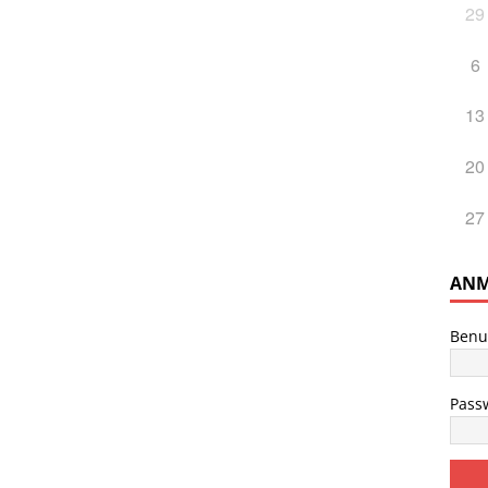
29
6
13
20
27
ANM
Benu
Pass