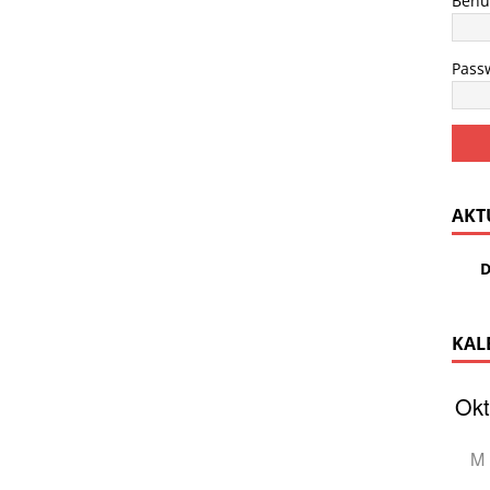
Benu
Pass
AKT
D
KAL
M