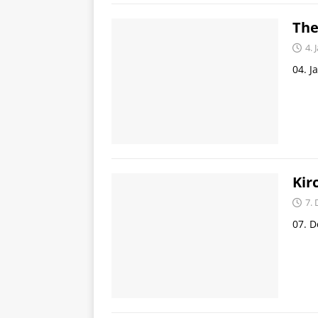
The
4. 
04. J
Kir
7.
07. D