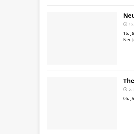
Neu
16.
16. J
Neuj
The
5. 
05. J