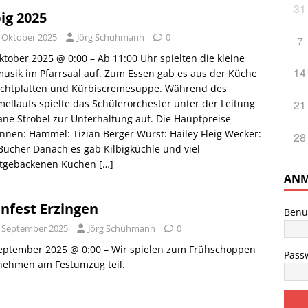
31
big 2025
. Oktober 2025
Jörg Schuhmann
0
7
ktober 2025 @ 0:00 – Ab 11:00 Uhr spielten die kleine
14
usik im Pfarrsaal auf. Zum Essen gab es aus der Küche
achtplatten und Kürbiscremesuppe. Während des
21
llaufs spielte das Schülerorchester unter der Leitung
ane Strobel zur Unterhaltung auf. Die Hauptpreise
nen: Hammel: Tizian Berger Wurst: Hailey Fleig Wecker:
28
Bucher Danach es gab Kilbigküchle und viel
stgebackenen Kuchen […]
ANM
nfest Erzingen
Benu
. September 2025
Jörg Schuhmann
0
September 2025 @ 0:00 – Wir spielen zum Frühschoppen
Pass
nehmen am Festumzug teil.