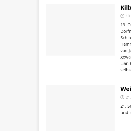
Kil
19
19. O
Dorfm
Schl
Hamme
von J
gewan
Lian 
selb
Wei
21
21. 
und 