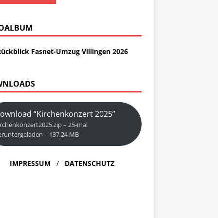
OALBUM
Rückblick Fasnet-Umzug Villingen 2026
WNLOADS
ownload “Kirchenkonzert 2025”
irchenkonzert2025.zip – 25-mal
eruntergeladen – 137,24 MB
IMPRESSUM
/
DATENSCHUTZ