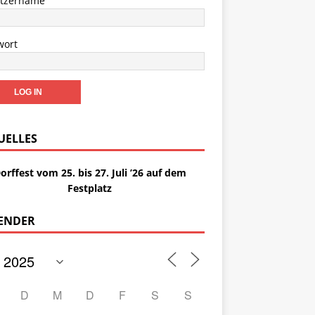
tzername
wort
UELLES
orffest vom 25. bis 27. Juli ’26 auf dem
Festplatz
ENDER
D
M
D
F
S
S