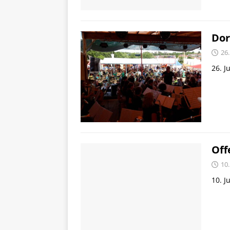
Dor
26.
26. J
Off
10.
10. J