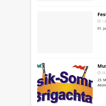
Fes
1. 
01. J
Mus
23
23. M
Abst