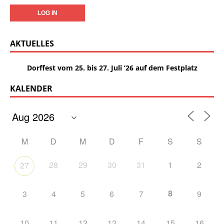
AKTUELLES
Dorffest vom 25. bis 27. Juli ’26 auf dem Festplatz
KALENDER
M
D
M
D
F
S
S
28
29
30
31
1
2
27
8
3
4
5
6
7
9
10
11
12
13
14
15
16